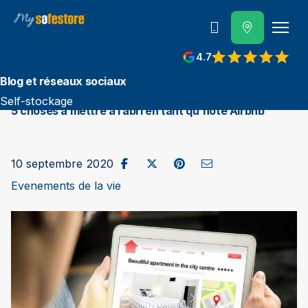
Contactez-nous
4.7
Blog et réseaux sociaux
Self-stockage
5 choses à mettre à l’abri en tant qu'hôte Airbnb
Partager sur Facebook
Publier sur X / Twitter
Partager sur Pinterest
Envoyer par e-mail
10 septembre 2020
Evenements de la vie