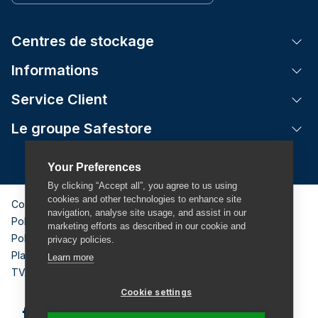
Centres de stockage
Tog
Informations
Tog
Service Client
Tog
Le groupe Safestore
Tog
Your Preferences
By clicking “Accept all”, you agree to us using
cookies and other technologies to enhance site
Conditions Générales
navigation, analyse site usage, and assist in our
Politique de confidentialité & mentions légales
marketing efforts as described in our cookie and
Politique de Cookies
privacy policies.
Plan de site
Learn more
TVA: BE 0884 611 294
Cookie settings