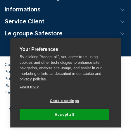
Informations
Tog
Service Client
Tog
Le groupe Safestore
Tog
Your Preferences
By clicking “Accept all”, you agree to us using
cookies and other technologies to enhance site
Conditions Générales
navigation, analyse site usage, and assist in our
Politique de confidentialité & mentions légales
marketing efforts as described in our cookie and
Politique de Cookies
privacy policies.
Plan de site
Learn more
TVA: BE 0884 611 294
Cookie settings
Accept all