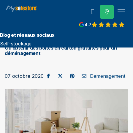
Contactez-nous
4.7
Blog et réseaux sociaux
Self-stockage
Où obtenir des boîtes en carton gratuites pour un
déménagement
Partager sur Facebook
Publier sur X / Twitter
Partager sur Pinterest
Envoyer par e-mail
07 octobre 2020
Demenagement