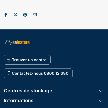
Partager sur Facebook
Publier sur X / Twitter
Partager sur Pinterest
Envoyer par e-mail
Trouver un centre
Contactez-nous 0800 12 680
Centres de stockage
Tog
Informations
Tog