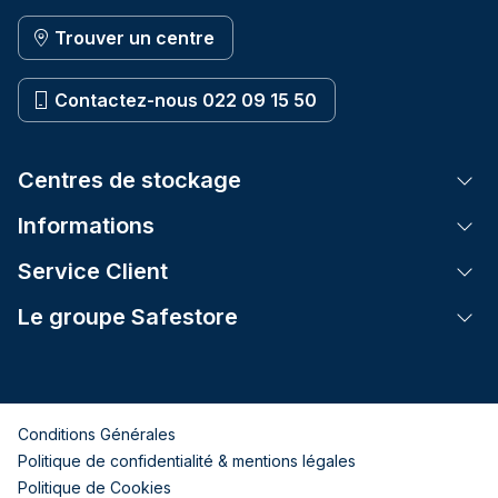
Trouver un centre
Contactez-nous 022 09 15 50
Centres de stockage
Tog
Informations
Tog
Service Client
Tog
Le groupe Safestore
Tog
Conditions Générales
Politique de confidentialité & mentions légales
Politique de Cookies