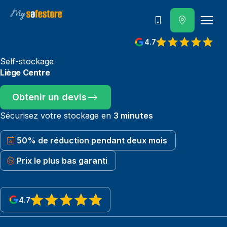
Contactez-nous
4.7
Self-stockage
Liège Centre
Obtenir un devis
Sécurisez votre stockage en
3 minutes
50% de réduction pendant deux mois
Prix le plus bas garanti
4.7
View reviews on Google