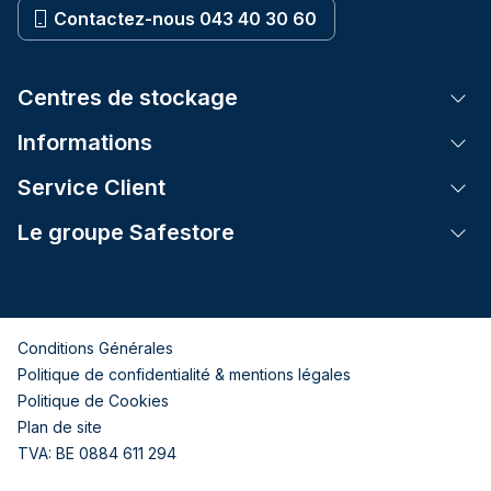
Contactez-nous 043 40 30 60
Centres de stockage
Tog
Informations
Tog
Service Client
Tog
Le groupe Safestore
Tog
Conditions Générales
Politique de confidentialité & mentions légales
Politique de Cookies
Plan de site
TVA: BE 0884 611 294