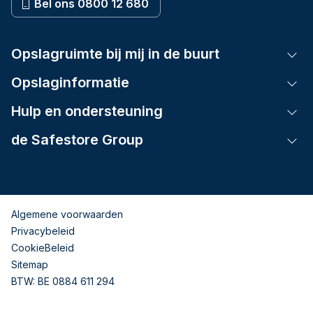
Bel ons 0800 12 680
Opslagruimte bij mij in de buurt
Tog
Opslaginformatie
Tog
Hulp en ondersteuning
Tog
de Safestore Group
Tog
Algemene voorwaarden
Privacybeleid
CookieBeleid
Sitemap
BTW: BE 0884 611 294