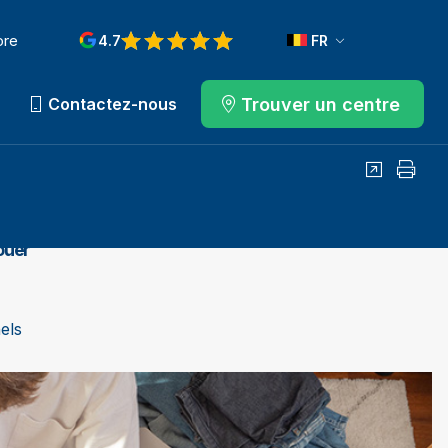
ore
4.7
FR
Trouver un centre
Contactez-nous
Partager
Impri
ouer
els