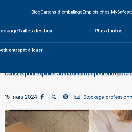
Blog
Cartons d'emballage
Emplois chez MySafest
tockage
Tailles des box
Plus d'infos
 submenu
tit entrepôt à louer
Conseils pour exploiter au maximum un petit entrepôt à l
Partager sur Facebook
Publier sur X / Twitter
Partager sur Pinterest
Envoyer par e-mail
15 mars 2024
Stockage professionn