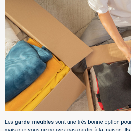
Les
garde-meubles
sont une très bonne option pour
mais que vous ne pouvez pas garder à la maison.
Il