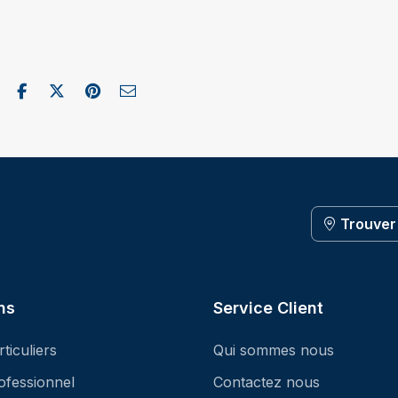
Partager sur Facebook
Publier sur X / Twitter
Partager sur Pinterest
Envoyer par e-mail
Trouver
ns
Service Client
ticuliers
Qui sommes nous
ofessionnel
Contactez nous