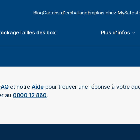
Blog
Cartons d'emballage
Emplois chez MySafest
tockage
Tailles des box
Plus d'infos
 submenu
FAQ
et notre
Aide
pour trouver une réponse à votre que
er au
0800 12 860
.