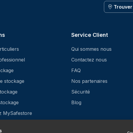
Trouver
ns
Service Client
ticuliers
Qui sommes nous
ofessionnel
Contactez nous
ockage
FAQ
re stockage
Nos partenaires
stockage
Sécurité
 stockage
Blog
z MySafestore
 StoreProtect
s
Coo