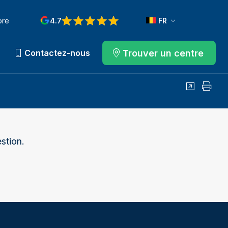
ore
4.7
FR
Trouver un centre
Contactez-nous
Partager
Impri
stion.