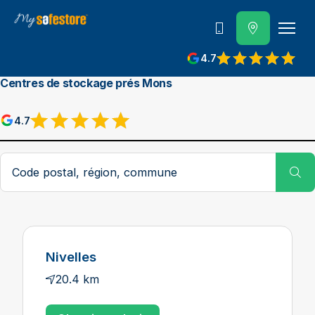
Contactez-nous
4.7
Centres de stockage prés Mons
4.7
Code postal ou ville
Su
Nivelles
20.4 km