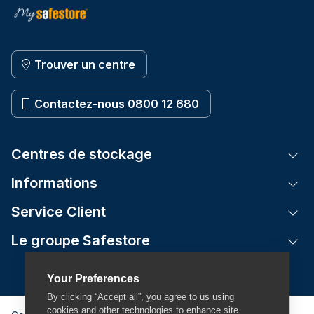
Trouver un centre
Contactez-nous 0800 12 680
Centres de stockage
Tog
Informations
Tog
Service Client
Tog
Le groupe Safestore
Tog
Your Preferences
By clicking “Accept all”, you agree to us using
cookies and other technologies to enhance site